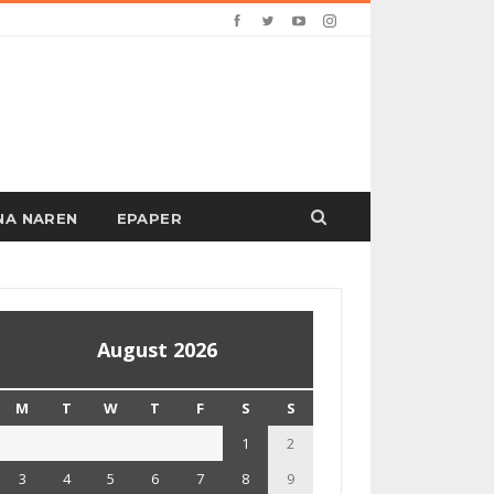
PANA NAREN
EPAPER
August 2026
M
T
W
T
F
S
S
1
2
3
4
5
6
7
8
9