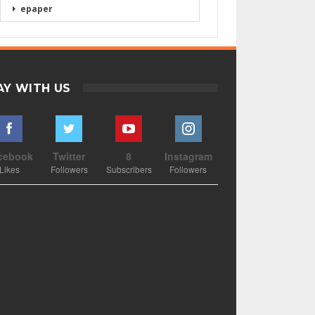
epaper
AY WITH US
cebook
Twitter
8
Instagram
Likes
Followers
Subscribers
Followers