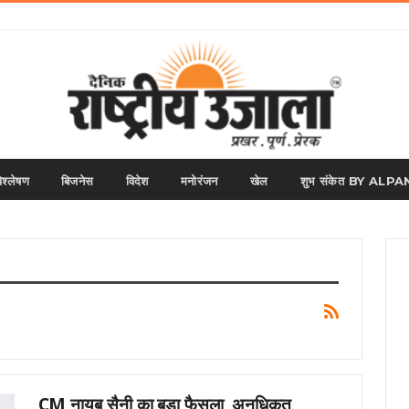
िश्लेषण
बिजनेस
विदेश
मनोरंजन
खेल
शुभ संकेत BY AL
CM नायब सैनी का बड़ा फैसला, अनधिकृत