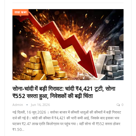
ताज़ा खबर
सोना-चांदी में बड़ी गिरावट: चांदी ₹4,421 टूटी, सोना
₹552 सस्ता हुआ, निवेशकों की बढ़ी चिंता
Admin
Jun 16, 2026
0
नई दिल्ली, 16 जून्‌ 2026 । सर्राफा बाजार में कीमती धातुओं की कीमतों में बड़ी गिरावट
दर्ज की गई है। चांदी की कीमत में ₹4,421 की भारी कमी आई, जिसके बाद इसका भाव
घटकर ₹2.47 लाख प्रति किलोग्राम पर पहुंच गया। वहीं सोना भी ₹552 सस्ता होकर
₹1.50…