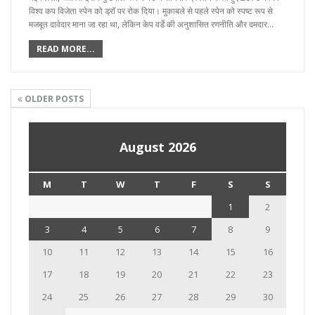
विश्व कप विजेता स्पेन को ड्रॉ पर रोक दिया। मुकाबले से पहले स्पेन को स्पष्ट रूप से
मजबूत दावेदार माना जा रहा था, लेकिन केप वर्डे की अनुशासित रणनीति और दमदार…
READ MORE...
OLDER POSTS
August 2026
M
T
W
T
F
S
S
1
2
3
4
5
6
7
8
9
10
11
12
13
14
15
16
17
18
19
20
21
22
23
24
25
26
27
28
29
30