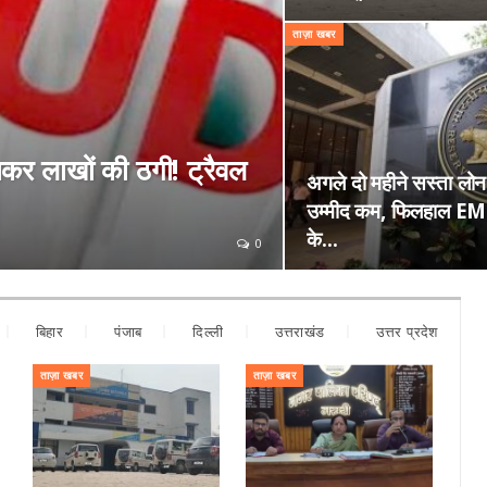
ताज़ा खबर
चाकर लाखों की ठगी! ट्रैवल
अगले दो महीने सस्ता लोन
उम्मीद कम, फिलहाल EMI 
के…
0
बिहार
पंजाब
दिल्ली
उत्तराखंड
उत्तर प्रदेश
ताज़ा खबर
ताज़ा खबर