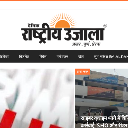
िश्लेषण
बिजनेस
विदेश
मनोरंजन
खेल
शुभ संकेत BY AL
ताज़ा खबर
साइबर क्राइम थाने में विज
कार्रवाई, SHO और री