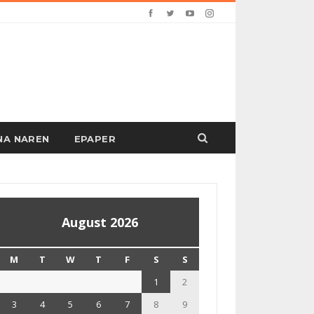
PANA NAREN
EPAPER
August 2026
M
T
W
T
F
S
S
1
2
3
4
5
6
7
8
9