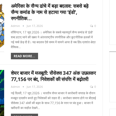
अमेरिका के सैन्य ढांचे में बड़ा बदलाव: सबसे बड़े
सैन्य कमांड के नाम से हटाया गया ‘इंडो’,
रणनीतिक…
Admin
Jun 17, 2026
0
वॉशिंगटन, 17 जून्‌ 2026 । अमेरिका के सबसे महत्वपूर्ण सैन्य कमांड से ‘इंडो’
शब्द हटाए जाने की खबर ने अंतरराष्ट्रीय रणनीतिक और कूटनीतिक हलकों में
नई चर्चा छेड़ दी है। यह बदलाव ऐसे समय में सामने आया है जब हिंद-प्रशांत क्षेत्र
वैश्विक…
READ MORE...
शेयर बाजार में मजबूती: सेंसेक्स 347 अंक उछलकर
77,156 पर बंद, निवेशकों की संपत्ति में बढ़ोतरी
Admin
Jun 17, 2026
0
नई दिल्ली, 17 जून्‌ 2026 । भारतीय शेयर बाजार ने कारोबारी सप्ताह के दौरान
मजबूत प्रदर्शन करते हुए निवेशकों को राहत दी। कारोबार समाप्त होने पर बीएसई
सेंसेक्स 347 अंकों की बढ़त के साथ 77,156 के स्तर पर बंद हुआ। बाजार में
खरीदारी का माहौल देखने…