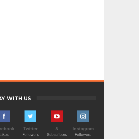
AY WITH US
cebook
Twitter
8
Instagram
Likes
Followers
Subscribers
Followers