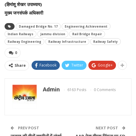
(हिमांशु शेखर उपाध्याय)
मुख्य जनसंपर्क अधिकारी
Damaged Bridge No. 17
Engineering Achievement
Indian Railways
Jammu division
Rail Bridge Repair
Railway Engineering
Railway Infrastructure
Railway Safety
0
Facebook
Twitter
Google+
Share
Admin
6163 Posts
0 Comments
PREV POST
NEXT POST