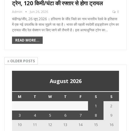
ट्रेन, 120 किमी/घंटा की रफ्तार से होगा ट्रायल
Admin
Jun 26, 2026
0
चंडीगढ़/जींद, 26 जून्‌ 2026 । हरियाणा के जींद जिले का नाम भारतीय रेलवे के इतिहास
में एक नई उपलब्धि के साथ जुड़ने जा रहा है। भारत की पहली स्वदेशी हाइड्रोजन ट्रेन का
ट्रायल जींद रेल सेक्शन पर किए जाने की तैयारी है। इस अत्याधुनिक ट्रेन का…
READ MORE...
OLDER POSTS
August 2026
M
T
W
T
F
S
S
1
2
3
4
5
6
7
8
9
10
11
12
13
14
15
16