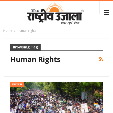
Home
human rights
Browsing Tag
Human Rights
ताज़ा खबर