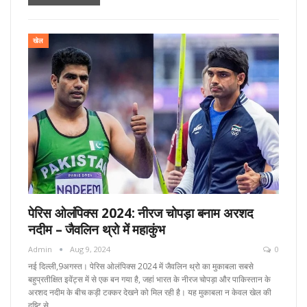
खेल
पेरिस ओलंपिक्स 2024: नीरज चोपड़ा बनाम अरशद
नदीम – जैवलिन थ्रो में महाकुंभ
Admin
Aug 9, 2024
0
नई दिल्ली,9अगस्त। पेरिस ओलंपिक्स 2024 में जैवलिन थ्रो का मुकाबला सबसे
बहुप्रतीक्षित इवेंट्स में से एक बन गया है, जहां भारत के नीरज चोपड़ा और पाकिस्तान के
अरशद नदीम के बीच कड़ी टक्कर देखने को मिल रही है। यह मुकाबला न केवल खेल की
दृष्टि से…