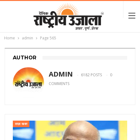
Home
admin
Page 565
AUTHOR
ADMIN
6182 POSTS
0
COMMENTS
ताज़ा खबर