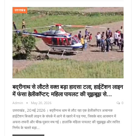
उत्तराखंड
बद्रीनाथ से लौटते वक्त बड़ा हादसा टला, हाईटेंशन लाइन
में फंसा हेलीकॉप्टर; महिला पायलट की सूझबूझ से…
Admin
May 20, 2026
0
उत्तराखंड , 20 मई 2026 । बद्रीनाथ धाम से लौट रहा एक हेलीकॉप्टर अचानक
हाईटेंशन बिजली लाइन के संपर्क में आने से खतरे में पड़ गया, जिसके बाद आसमान में
अफरा-तफरी और चीख-पुकार मच गई। हालांकि महिला पायलट की सूझबूझ और त्वरित
निर्णय के चलते बड़ा…