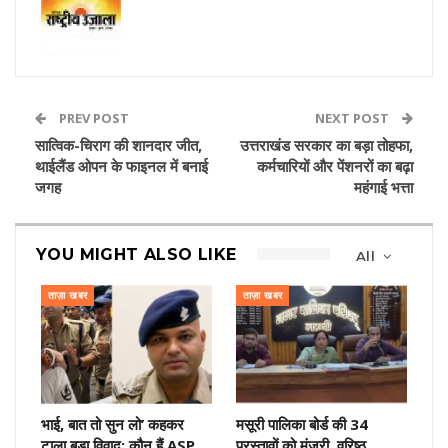
PREV POST
NEXT POST
सात्विक-चिराग की शानदार जीत,
उत्तराखंड सरकार का बड़ा तोहफा,
थाईलैंड ओपन के फाइनल में बनाई
कर्मचारियों और पेंशनरों का बढ़ा
जगह
महंगाई भत्ता
YOU MIGHT ALSO LIKE
All
ताज़ा खबर
ताज़ा खबर
भाई, बात तो सुन लो’ कहकर
मसूरी पालिका बोर्ड की 34
टाला बड़ा विवाद: कौन हैं ASP
प्रस्तावों को मंजूरी, वरिष्ठ