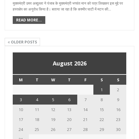
मुख्यमंत्री उमर अब्दुल्ला ने पंजाब के मुख्यमंत्री भगवंत मान को पत्र लिखकर इस मुद्दे पर
हस्तक्षेप का अनुरोध किया है। बताया जा रहा है कि कश्मीर घाटी में मटन की…
READ MORE...
OLDER POSTS
August 2026
M
T
W
T
F
S
S
1
2
3
4
5
6
7
8
9
10
11
12
13
14
15
16
17
18
19
20
21
22
23
24
25
26
27
28
29
30