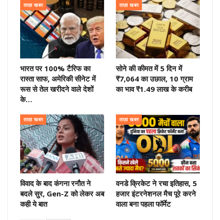
ताज़ा खबर
ताज़ा खबर
भारत पर 100% टैरिफ का
सोने की कीमत में 5 दिन में
रास्ता साफ, अमेरिकी सीनेट में
₹7,064 का उछाल, 10 ग्राम
रूस से तेल खरीदने वाले देशों
का भाव ₹1.49 लाख के करीब
के…
ताज़ा खबर
ताज़ा खबर
विवाद के बाद कंगना रनौत ने
वनडे क्रिकेट ने रचा इतिहास, 5
बदले सुर, Gen-Z को लेकर अब
हजार इंटरनेशनल मैच पूरे करने
कही ये बात
वाला बना पहला फॉर्मेट