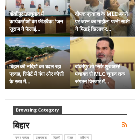
बांकीपुर उपचुनाव में
दीपक प्रकाश के MLC बनने
कार्यकर्ताओं का फीडबैक: ‘जन
पर जश्न का माहौल: पत्नी साक्षी
सुराज ने फैलाई…
ने मिठाई खिलाकर…
बिहार की नदियों का बदल रहा
बांकीपुर तो सिर्फ शुरुआत!
प्रवाह, रिपोर्ट में गंगा और कोसी
पंचायत से MLC चुनाव तक
के रुख में…
संगठन विस्तार में…
Browsing Category
बिहार
उत्तर प्रदेश
उत्तराखंड
दिल्ली
पंजाब
हरियाणा