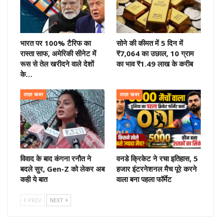
भारत पर 100% टैरिफ का
सोने की कीमत में 5 दिन में
रास्ता साफ, अमेरिकी सीनेट में
₹7,064 का उछाल, 10 ग्राम
रूस से तेल खरीदने वाले देशों
का भाव ₹1.49 लाख के करीब
के…
ताज़ा खबर
ताज़ा खबर
विवाद के बाद कंगना रनौत ने
वनडे क्रिकेट ने रचा इतिहास, 5
बदले सुर, Gen-Z को लेकर अब
हजार इंटरनेशनल मैच पूरे करने
कही ये बात
वाला बना पहला फॉर्मेट
PREV
NEXT