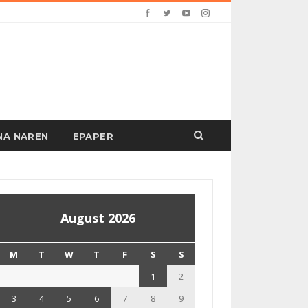
PANA NAREN
EPAPER
August 2026
M
T
W
T
F
S
S
1
2
3
4
5
6
7
8
9