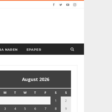
PANA NAREN
EPAPER
August 2026
M
T
W
T
F
S
S
1
2
3
4
5
6
7
8
9