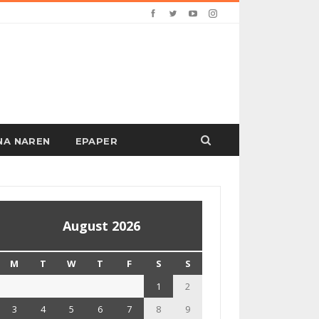
PANA NAREN
EPAPER
August 2026
M
T
W
T
F
S
S
1
2
3
4
5
6
7
8
9