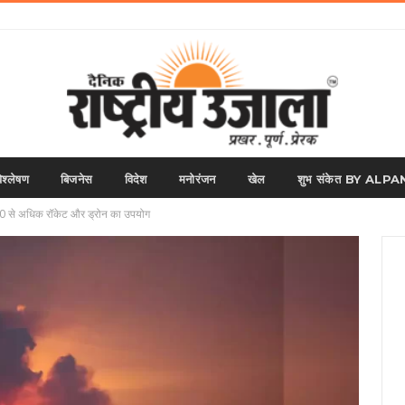
िश्लेषण
बिजनेस
विदेश
मनोरंजन
खेल
शुभ संकेत BY AL
0 से अधिक रॉकेट और ड्रोन का उपयोग