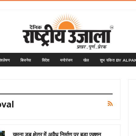
िश्लेषण
बिजनेस
विदेश
मनोरंजन
खेल
शुभ संकेत BY AL
val
यमुना डूब क्षेत्र में अवैध निर्माण पर बड़ा एक्शन