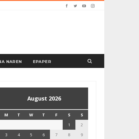
PANA NAREN
EPAPER
August 2026
M
T
W
T
F
S
S
1
2
3
4
5
6
7
8
9