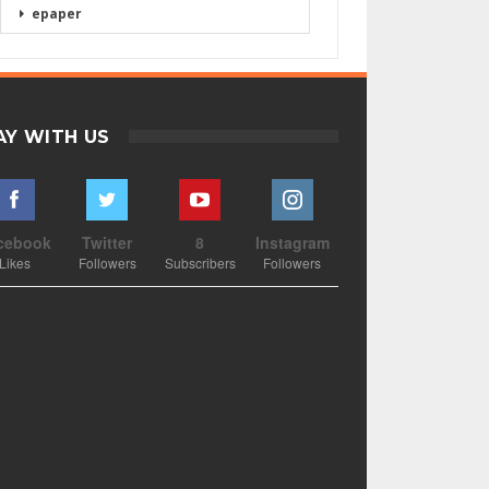
epaper
AY WITH US
cebook
Twitter
8
Instagram
Likes
Followers
Subscribers
Followers