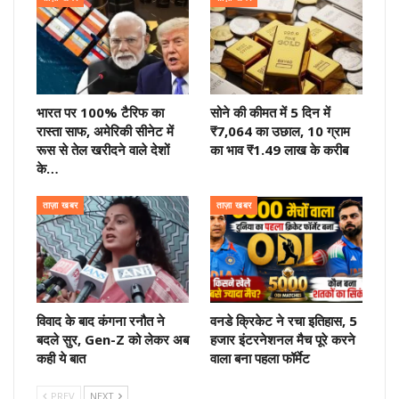
भारत पर 100% टैरिफ का
सोने की कीमत में 5 दिन में
रास्ता साफ, अमेरिकी सीनेट में
₹7,064 का उछाल, 10 ग्राम
रूस से तेल खरीदने वाले देशों
का भाव ₹1.49 लाख के करीब
के…
ताज़ा खबर
ताज़ा खबर
विवाद के बाद कंगना रनौत ने
वनडे क्रिकेट ने रचा इतिहास, 5
बदले सुर, Gen-Z को लेकर अब
हजार इंटरनेशनल मैच पूरे करने
कही ये बात
वाला बना पहला फॉर्मेट
PREV
NEXT