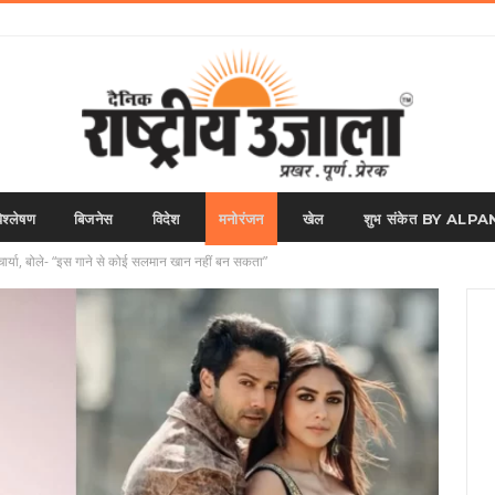
िश्लेषण
बिजनेस
विदेश
मनोरंजन
खेल
शुभ संकेत BY AL
चार्या, बोले- “इस गाने से कोई सलमान खान नहीं बन सकता”