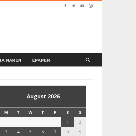
PANA NAREN
EPAPER
August 2026
M
T
W
T
F
S
S
1
2
3
4
5
6
7
8
9