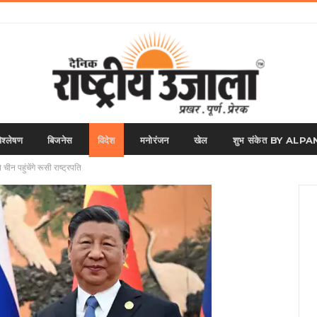
िश्लेषण
बिजनेस
विदेश
मनोरंजन
खेल
शुभ संकेत BY AL
चीन पहुंचेंगे रूसी राष्ट्रपति