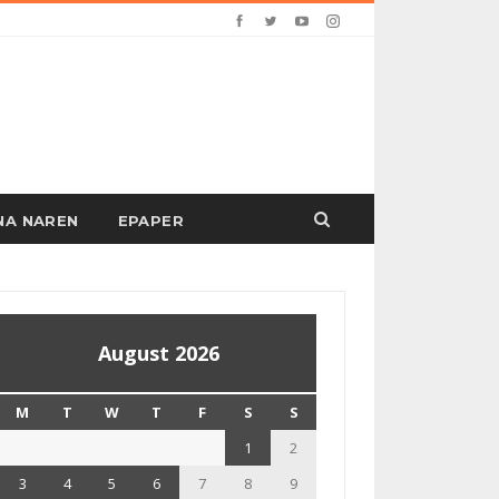
PANA NAREN
EPAPER
August 2026
M
T
W
T
F
S
S
1
2
3
4
5
6
7
8
9