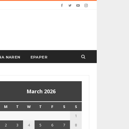
PANA NAREN
EPAPER
March 2026
M
T
W
T
F
S
S
1
2
3
4
5
6
7
8