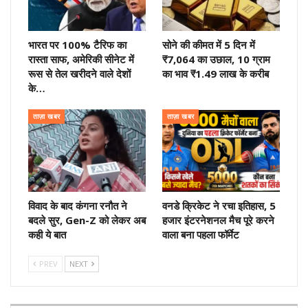
भारत पर 100% टैरिफ का
सोने की कीमत में 5 दिन में
रास्ता साफ, अमेरिकी सीनेट में
₹7,064 का उछाल, 10 ग्राम
रूस से तेल खरीदने वाले देशों
का भाव ₹1.49 लाख के करीब
के…
ताज़ा खबर
ताज़ा खबर
विवाद के बाद कंगना रनौत ने
वनडे क्रिकेट ने रचा इतिहास, 5
बदले सुर, Gen-Z को लेकर अब
हजार इंटरनेशनल मैच पूरे करने
कही ये बात
वाला बना पहला फॉर्मेट
PREV
NEXT