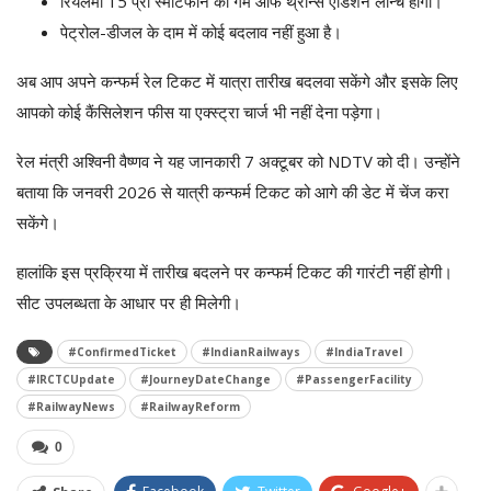
रियलमी 15 प्रो स्मार्टफोन का गेम ऑफ थ्रोन्स एडिशन लॉन्च होगा।
पेट्रोल-डीजल के दाम में कोई बदलाव नहीं हुआ है।
अब आप अपने कन्फर्म रेल टिकट में यात्रा तारीख बदलवा सकेंगे और इसके लिए
आपको कोई कैंसिलेशन फीस या एक्स्ट्रा चार्ज भी नहीं देना पड़ेगा।
रेल मंत्री अश्विनी वैष्णव ने यह जानकारी 7 अक्टूबर को NDTV को दी। उन्होंने
बताया कि जनवरी 2026 से यात्री कन्फर्म टिकट को आगे की डेट में चेंज करा
सकेंगे।
हालांकि इस प्रक्रिया में तारीख बदलने पर कन्फर्म टिकट की गारंटी नहीं होगी।
सीट उपलब्धता के आधार पर ही मिलेगी।
#ConfirmedTicket
#IndianRailways
#IndiaTravel
#IRCTCUpdate
#JourneyDateChange
#PassengerFacility
#RailwayNews
#RailwayReform
0