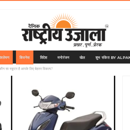
िश्लेषण
बिजनेस
विदेश
मनोरंजन
खेल
शुभ संकेत BY AL
 सा स्कूटर है आपके लिए बेहतर विकल्प?