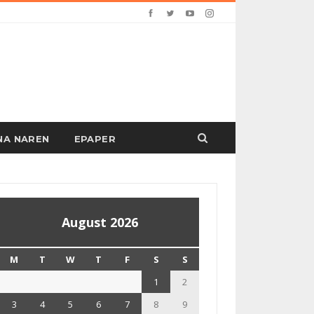
PANA NAREN
EPAPER
August 2026
M
T
W
T
F
S
S
1
2
3
4
5
6
7
8
9