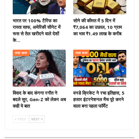
भारत पर 100% टैरिफ का
सोने की कीमत में 5 दिन में
रास्ता साफ, अमेरिकी सीनेट में
₹7,064 का उछाल, 10 ग्राम
रूस से तेल खरीदने वाले देशों
का भाव ₹1.49 लाख के करीब
के…
ताज़ा खबर
ताज़ा खबर
विवाद के बाद कंगना रनौत ने
वनडे क्रिकेट ने रचा इतिहास, 5
बदले सुर, Gen-Z को लेकर अब
हजार इंटरनेशनल मैच पूरे करने
कही ये बात
वाला बना पहला फॉर्मेट
PREV
NEXT