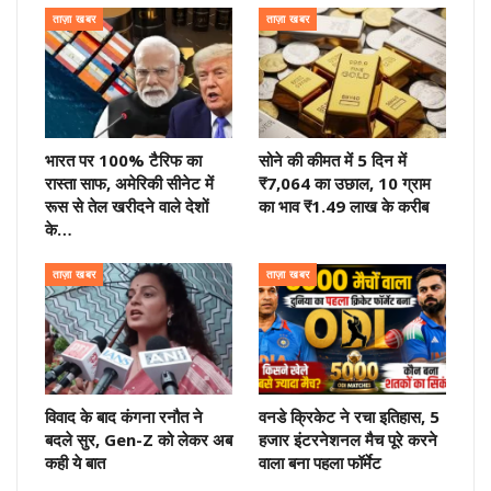
ताज़ा खबर
ताज़ा खबर
भारत पर 100% टैरिफ का
सोने की कीमत में 5 दिन में
रास्ता साफ, अमेरिकी सीनेट में
₹7,064 का उछाल, 10 ग्राम
रूस से तेल खरीदने वाले देशों
का भाव ₹1.49 लाख के करीब
के…
ताज़ा खबर
ताज़ा खबर
विवाद के बाद कंगना रनौत ने
वनडे क्रिकेट ने रचा इतिहास, 5
बदले सुर, Gen-Z को लेकर अब
हजार इंटरनेशनल मैच पूरे करने
कही ये बात
वाला बना पहला फॉर्मेट