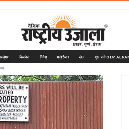
िश्लेषण
बिजनेस
विदेश
मनोरंजन
खेल
शुभ संकेत BY AL
्याय