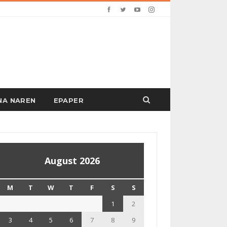
PANA NAREN
EPAPER
August 2026
M
T
W
T
F
S
S
1
2
3
4
5
6
7
8
9