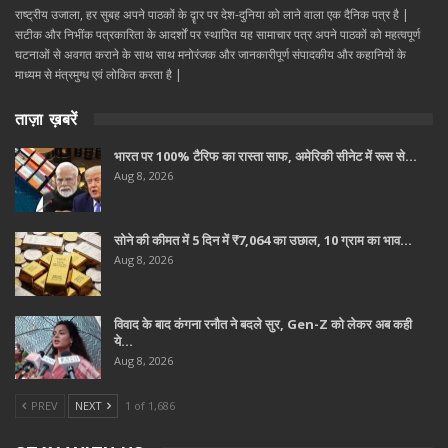
राष्ट्रीय उजाला, हर सुबह अपने पाठकों के दॄार पर देश-दुनिया को लाने वाला एक दैनिक पत्र है |
सटीक और निभींक पत्रकारिता के आदर्शों पर स्थापित यह सामाचार पत्र अपने पाठकों को महत्वपूर्ण
घटनाओं से अवगत कराने के साथ साथ मनोरंजक और जानकारीपूर्ण संपादकीय और कहानियों के
माध्यम से मंत्रमुग्ध एवं लोकित करता है |
ताज़ा ख़बरें
भारत पर 100% टैरिफ का रास्ता साफ, अमेरिकी सीनेट में रूस से…
Aug 8, 2026
सोने की कीमत में 5 दिन में ₹7,064 का उछाल, 10 ग्राम का भाव…
Aug 8, 2026
विवाद के बाद कंगना रनौत ने बदले सुर, Gen-Z को लेकर अब कही
ये…
Aug 8, 2026
PREV
NEXT
1 of 1,686