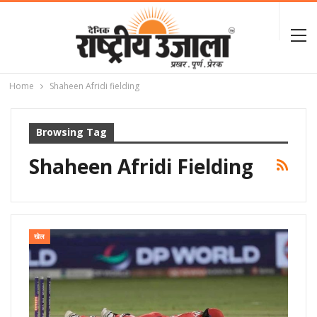
Home
Shaheen Afridi fielding
Browsing Tag
Shaheen Afridi Fielding
खेल