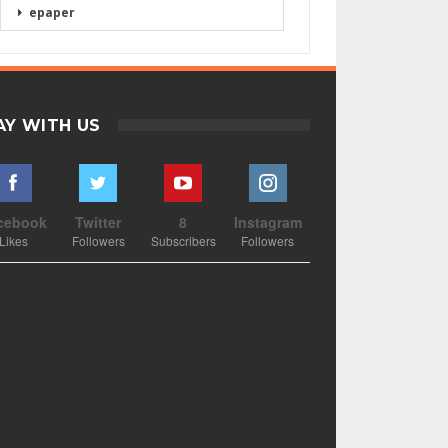
epaper
AY WITH US
cebook
Twitter
8
Instagram
Likes
Followers
Subscribers
Followers