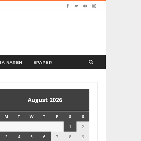
PANA NAREN
EPAPER
August 2026
M
T
W
T
F
S
S
1
2
3
4
5
6
7
8
9