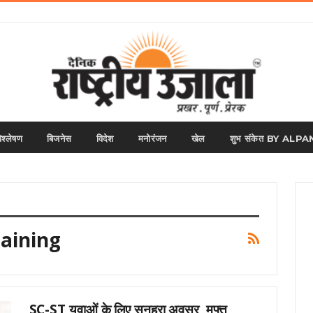
िश्लेषण
बिजनेस
विदेश
मनोरंजन
खेल
शुभ संकेत BY AL
raining
SC-ST युवाओं के लिए सुनहरा अवसर, मुफ्त