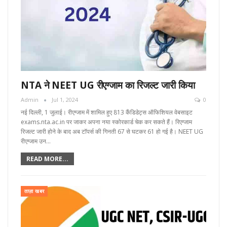
NTA ने NEET UG रीएग्जाम का रिजल्‍ट जारी किया
Admin
Jul 1, 2024
0
नई दिल्ली, 1 जुलाई। रीएग्‍जाम में शामिल हुए 813 कैंडिडेट्स ऑफिशियल वेबसाइट
exams.nta.ac.in पर जाकर अपना नया स्‍कोरकार्ड चेक कर सकते हैं। रिएग्‍जाम
रिजल्‍ट जारी होने के बाद अब टॉपर्स की गिनती 67 से घटकर 61 हो गई है। NEET UG
रीएग्‍जाम उन…
READ MORE...
ताज़ा खबर