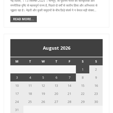
नई दिल्ली, । 13 सितम्बर 2025 । मणिपुर, जो पूर्वोत्तर भारत का सांस्कृतिक और
रणनीतिक दृष्टि से महत्वपूर्ण राज्य है, पिछले दो वर्षों से जातीय हिंसा और अस्थिरता से
जूझता रहा है। मेइती और कुकी समुदायों के बीच छिड़े संघर्ष ने न केवल बड़ी संख्या…
READ MORE...
August 2026
M
T
W
T
F
S
S
1
2
3
4
5
6
7
8
9
10
11
12
13
14
15
16
17
18
19
20
21
22
23
24
25
26
27
28
29
30
31