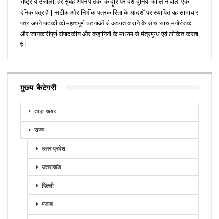
राष्ट्रीय उजाला, हर सुबह अपने पाठकों के दॄार पर देश-दुनिया को लाने वाला एक
दैनिक पत्र है | सटीक और निभींक पत्रकारिता के आदर्शों पर स्थापित यह सामाचार
पत्र अपने पाठकों को महत्वपूर्ण घटनाओं से अवगत कराने के साथ साथ मनोरंजक
और जानकारीपूर्ण संपादकीय और कहानियों के माध्यम से मंत्रमुग्ध एवं लोकित करता
है |
मुख्य कैटेगरी
ताज़ा खबर
राज्य
उत्तर प्रदेश
उत्तराखंड
दिल्ली
पंजाब