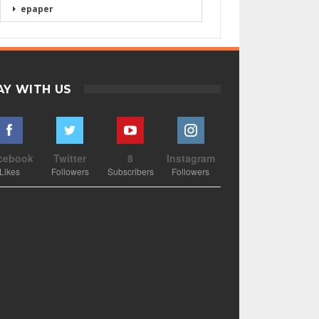
epaper
AY WITH US
cebook
Twitter
8
Instagram
Likes
Followers
Subscribers
Followers