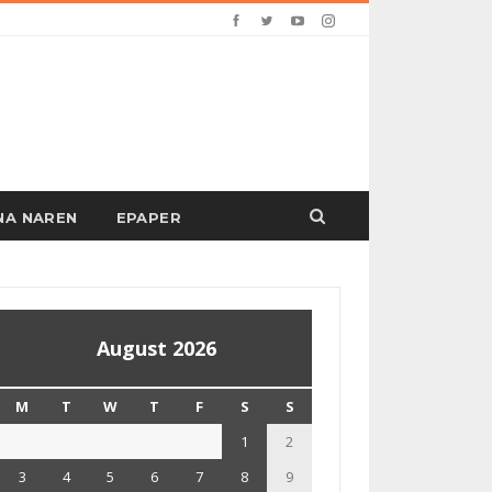
PANA NAREN
EPAPER
August 2026
M
T
W
T
F
S
S
1
2
3
4
5
6
7
8
9