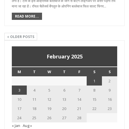
लगा है। टीम के इस आक्रामक बल्लेबाज के जाने से बैटिंग लाइनअप पर असर पड़ना तय
माना जा रहा है। रॉयल चैलेंजर्स बैंगलुरु के ओपनिंग बल्लेबाज फिल साल्ट फिंगर…
READ MORE...
OLDER POSTS
February 2025
M
T
W
T
F
S
S
1
2
3
4
5
6
7
8
9
10
11
12
13
14
15
16
17
18
19
20
21
22
23
24
25
26
27
28
« Jan
Aug »