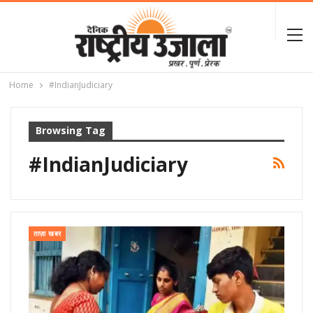
Home
#IndianJudiciary
Browsing Tag
#IndianJudiciary
ताज़ा खबर