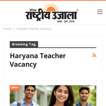
Home
Haryana Teacher Vacancy
Browsing Tag
Haryana Teacher
Vacancy
हरियाणा