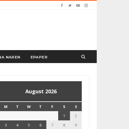
PANA NAREN
EPAPER
August 2026
M
T
W
T
F
S
S
1
2
3
4
5
6
7
8
9