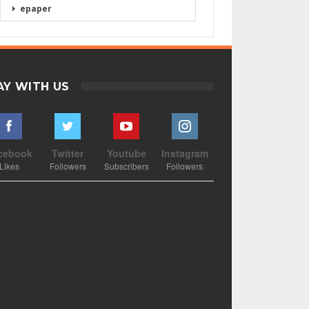
epaper
AY WITH US
cebook
Twitter
Youtube
Instagram
Likes
Followers
Subscribers
Followers