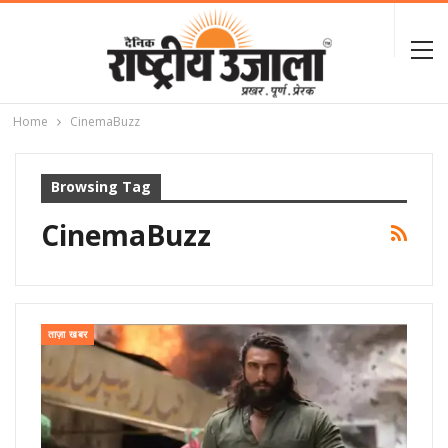
Home
CinemaBuzz
Browsing Tag
CinemaBuzz
ताज़ा खबर