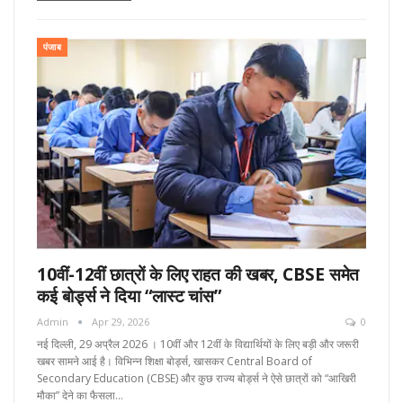
पंजाब
10वीं-12वीं छात्रों के लिए राहत की खबर, CBSE समेत
कई बोर्ड्स ने दिया “लास्ट चांस”
Admin
Apr 29, 2026
0
नई दिल्ली, 29 अप्रैल 2026 । 10वीं और 12वीं के विद्यार्थियों के लिए बड़ी और जरूरी
खबर सामने आई है। विभिन्न शिक्षा बोर्ड्स, खासकर Central Board of
Secondary Education (CBSE) और कुछ राज्य बोर्ड्स ने ऐसे छात्रों को “आखिरी
मौका” देने का फैसला…