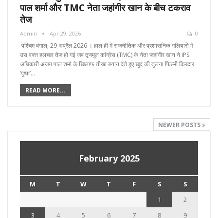
पाल शर्मा और TMC नेता जहांगीर खान के बीच टकराव
तेज
Admin
Apr 29, 2026
0
पश्चिम बंगाल, 29 अप्रैल 2026 । हाल ही में राजनीतिक और प्रशासनिक गलियारों में
उस वक्त हलचल तेज हो गई जब तृणमूल कांग्रेस (TMC) के नेता जहांगीर खान ने IPS
अधिकारी अजय पाल शर्मा के खिलाफ तीखा बयान देते हुए खुद की तुलना फिल्मी किरदार
‘पुष्पा’…
READ MORE...
NEWER POSTS
February 2025
M
T
W
T
F
S
S
1
2
3
4
5
6
7
8
9