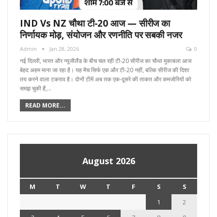
IND Vs NZ चौथा टी-20 आज — सीरीज का
निर्णायक मोड़, संयोजन और रणनीति पर सबकी नजर
Admin
Jan 28, 2026
0
नई दिल्ली, भारत और न्यूजीलैंड के बीच चल रही टी-20 सीरीज का चौथा मुकाबला आज
बेहद अहम माना जा रहा है। यह मैच सिर्फ एक और टी-20 नहीं, बल्कि सीरीज की दिशा
तय करने वाला टकराव है। दोनों टीमें अब तक एक-दूसरे की ताकत और कमजोरियों को
समझ चुकी हैं,…
READ MORE...
August 2026
M
T
W
T
F
S
S
1
2