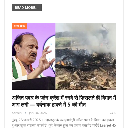
READ MORE...
ताज़ा खबर
अजित पवार के प्लेन क्रैश में रनवे से फिसलते ही विमान में
आग लगी — दर्दनाक हादसे में 5 की मौत
Admin
Jan 28, 2026
0
मुंबई, 28 जनवरी 2026 । महाराष्ट्र के उपमुख्यमंत्री अजित पवार के विमान का हादसा
बुधवार सुबह बारामती एयरपोर्ट (पुणे) के पास हुआ जब उनका प्राइवेट चार्टर्ड Learjet 45