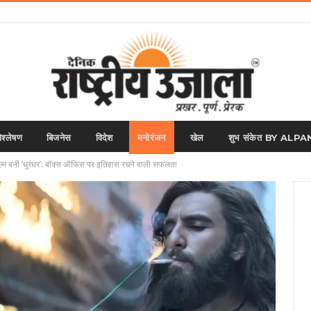
िश्लेषण
बिजनेस
विदेश
मनोरंजन
खेल
शुभ संकेत BY AL
्म बनी ‘धुरंधर’: बॉक्स ऑफिस पर इतिहास रचने वाली सफलता