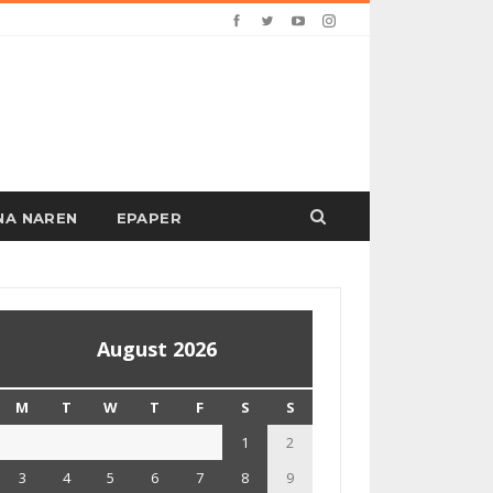
PANA NAREN
EPAPER
August 2026
M
T
W
T
F
S
S
1
2
3
4
5
6
7
8
9