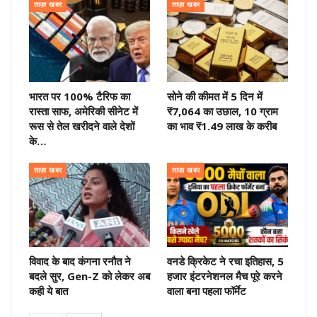
ताज़ा खबर
ताज़ा खबर
भारत पर 100% टैरिफ का
सोने की कीमत में 5 दिन में
रास्ता साफ, अमेरिकी सीनेट में
₹7,064 का उछाल, 10 ग्राम
रूस से तेल खरीदने वाले देशों
का भाव ₹1.49 लाख के करीब
के…
ताज़ा खबर
ताज़ा खबर
विवाद के बाद कंगना रनौत ने
वनडे क्रिकेट ने रचा इतिहास, 5
बदले सुर, Gen-Z को लेकर अब
हजार इंटरनेशनल मैच पूरे करने
कही ये बात
वाला बना पहला फॉर्मेट