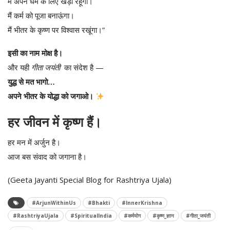
मैं अपने धर्म के लिए खड़ा रहूंगा।
मैं कर्म को पूजा बनाऊंगा।
मैं भीतर के कृष्ण पर विश्वास रखूंगा।”
इसी का नाम मोक्ष है।
और यही
गीता जयंती
का संदेश है —
युद्ध से मत भागो…
अपने भीतर के योद्धा को जगाओ।
हर जीवन में कृष्ण हैं।
हर मन में अर्जुन है।
आज बस संवाद को जगाना है।
(Geeta Jayanti Special Blog for Rashtriya Ujala)
#ArjunWithinUs
#Bhakti
#InnerKrishna
#RashtriyaUjala
#SpiritualIndia
#कर्मयोग
#कृष्ण_ज्ञान
#गीता_जयंती