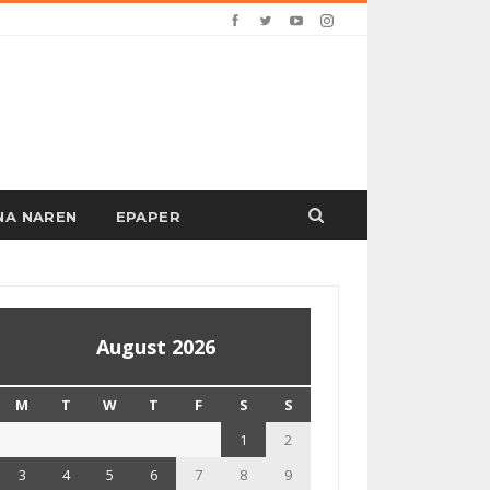
PANA NAREN
EPAPER
August 2026
M
T
W
T
F
S
S
1
2
3
4
5
6
7
8
9