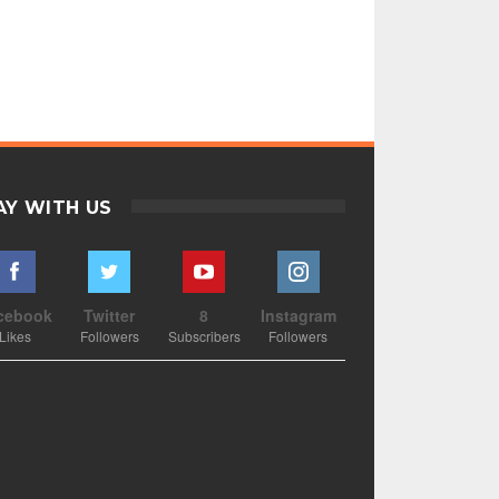
AY WITH US
cebook
Twitter
8
Instagram
Likes
Followers
Subscribers
Followers