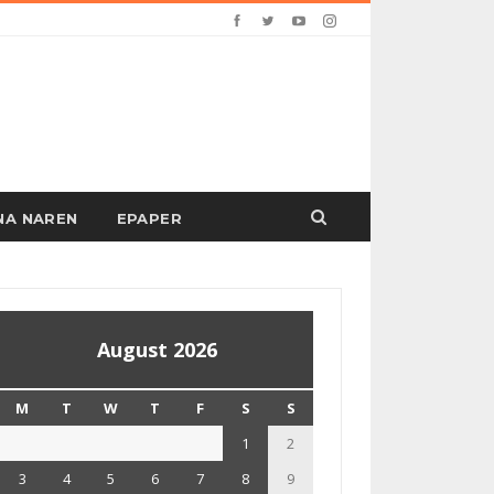
PANA NAREN
EPAPER
August 2026
M
T
W
T
F
S
S
1
2
3
4
5
6
7
8
9