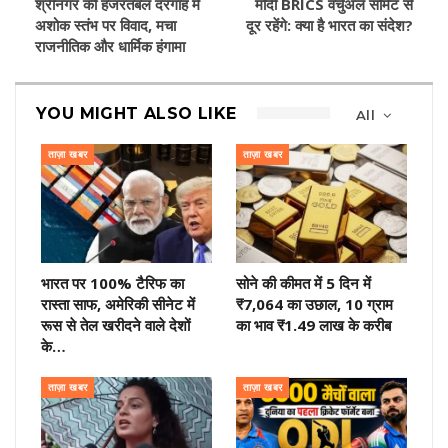
श्रीनगर की हजरतबल दरगाह में
मोदी BRICS वर्चुअल समिट से
अशोक स्तंभ पर विवाद, मचा
दूर रहेंगे: क्या है भारत का संदेश?
राजनीतिक और धार्मिक हंगामा
YOU MIGHT ALSO LIKE
All
ताज़ा खबर
ताज़ा खबर
भारत पर 100% टैरिफ का
सोने की कीमत में 5 दिन में
रास्ता साफ, अमेरिकी सीनेट में
₹7,064 का उछाल, 10 ग्राम
रूस से तेल खरीदने वाले देशों
का भाव ₹1.49 लाख के करीब
के…
ताज़ा खबर
ताज़ा खबर