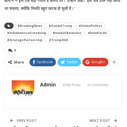
बोल्टन ने इसे एक बड़ी गलती है बताया था। उन्होंने कहा- ‘इसे अब ठीक नहीं किया
जा सकता, क्योंकि स्थिति बहुत खराब हो चुकी है।’
#BreakingNews
#DonaldTrump
#GlobalPolitics
#IndiaAmericaFriendship
#IndiaUSRelations
#IndoPacific
#StrategicPartnership
#Trump2025
0
Facebook
Twitter
Google+
Share
Admin
6182 Posts
0 Comments
PREV POST
NEXT POST