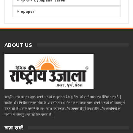
शुभ संकेत by Alpana Naren
epaper
ABOUT US
राष्ट्रीय उजाला, हर सुबह अपने पाठकों के दॄार पर देश-दुनिया को लाने वाला एक दैनिक पत्र है |
सटीक और निभींक पत्रकारिता के आदर्शों पर स्थापित यह सामाचार पत्र अपने पाठकों को महत्वपूर्ण
घटनाओं से अवगत कराने के साथ साथ मनोरंजक और जानकारीपूर्ण संपादकीय और कहानियों के
माध्यम से मंत्रमुग्ध एवं लोकित करता है |
ताज़ा ख़बरें