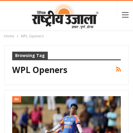
Home
WPL Openers
Browsing Tag
WPL Openers
खेल