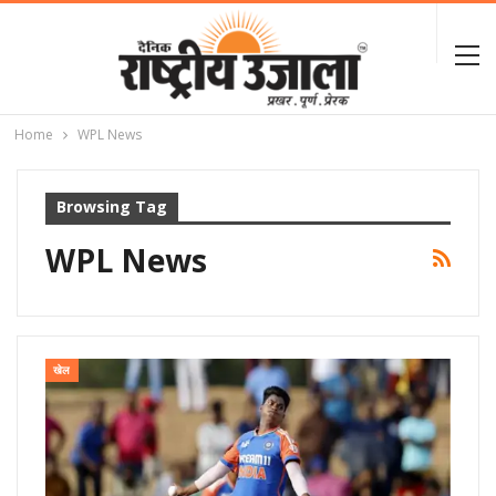
Home
WPL News
Browsing Tag
WPL News
खेल