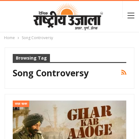
Home
Song Controversy
Browsing Tag
Song Controversy
ताज़ा खबर