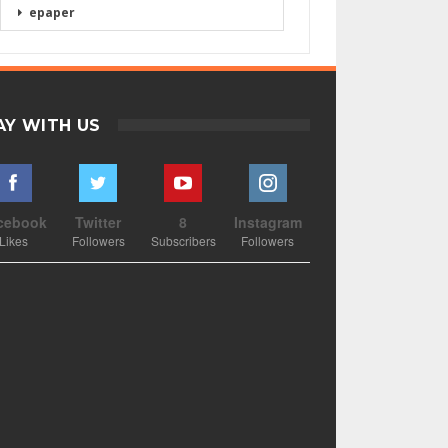
epaper
AY WITH US
cebook
Twitter
8
Instagram
Likes
Followers
Subscribers
Followers