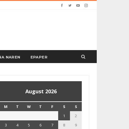
PANA NAREN
EPAPER
August 2026
M
T
W
T
F
S
S
1
2
3
4
5
6
7
8
9