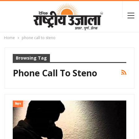
Home
phone call to steno
Browsing Tag
Phone Call To Steno
बिहार